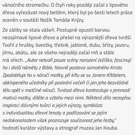
vánočního stromečku. O čtyři roky později začal z lipového
dřeva vyřezávat nový betlém, který byl po šesti letech práce
oceněn v soutěži Nožík Tomáše Krýzy.
Ze záliby se stala vášeň. Postupně opustil barvou
nezajímavé lipové dřevo a přešel na výraznější dřeva tvrdší.
Tvořil z hrušky, švestky, třešně, jabloně, dubu, břízy, javoru,
jilmu, akátu, ale ze všeho nejraději začal mít a stále
má ořech.
„Autor netvoří pouze scény narození Ježíška, fascinují
ho i další náměty z Bible, hlavně postava samotného Krista.
Zpodobňuje ho v náručí matky, při křtu se sv. Janem Křtitelem,
obklopeného učedníky při poslední večeři či jen jeho bezvládné
tělo opět v matčině náruči. Tvrdost dřeva kontrastuje s jemností
motivů matky, dítěte a vztahu mezi nimi. Některá díla nezapřou
inspiraci dávnými tvůrci a jejich výrazy, symbióza
s individualitou dřevní hmoty a podřizování se jejím
nedokonalostem však prozrazuje současnost jeho řezby,“
hodnotí kurátor výstavy a etnograf muzea Jan Kouba.