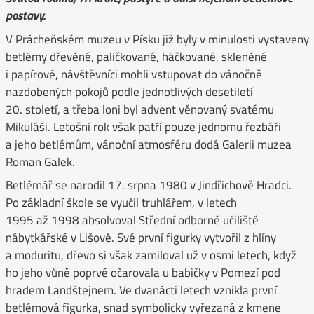
postavy.
V Prácheňském muzeu v Písku již byly v minulosti vystaveny
betlémy dřevěné, paličkované, háčkované, skleněné
i papírové, návštěvníci mohli vstupovat do vánočně
nazdobených pokojů podle jednotlivých desetiletí
20. století, a třeba loni byl advent věnovaný svatému
Mikuláši. Letošní rok však patří pouze jednomu řezbáři
a jeho betlémům, vánoční atmosféru dodá Galerii muzea
Roman Galek.
Betlémář se narodil 17. srpna 1980 v Jindřichově Hradci.
Po základní škole se vyučil truhlářem, v letech
1995 až 1998 absolvoval Střední odborné učiliště
nábytkářské v Lišově. Své první figurky vytvořil z hlíny
a moduritu, dřevo si však zamiloval už v osmi letech, když
ho jeho vůně poprvé očarovala u babičky v Pomezí pod
hradem Landštejnem. Ve dvanácti letech vznikla první
betlémová figurka, snad symbolicky vyřezaná z kmene