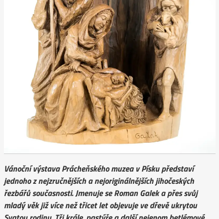
Vánoční výstava Prácheňského muzea v Písku představí
jednoho z nejzručnějších a nejoriginálnějších jihočeských
řezbářů současnosti. Jmenuje se Roman Galek a přes svůj
mladý věk již více než třicet let objevuje ve dřevě ukrytou
Svatou rodinu, Tři krále, pastýře a další nejenom betlémové