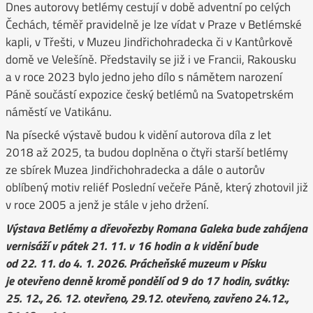
Dnes autorovy betlémy cestují v době adventní po celých
Čechách, téměř pravidelně je lze vídat v Praze v Betlémské
kapli, v Třešti, v Muzeu Jindřichohradecka či v Kantůrkově
domě ve Velešíně. Představily se již i ve Francii, Rakousku
a v roce 2023 bylo jedno jeho dílo s námětem narození
Páně součástí expozice český betlémů na Svatopetrském
náměstí ve Vatikánu.
Na písecké výstavě budou k vidění autorova díla z let
2018 až 2025, ta budou doplněna o čtyři starší betlémy
ze sbírek Muzea Jindřichohradecka a dále o autorův
oblíbený motiv reliéf Poslední večeře Páně, který zhotovil již
v roce 2005 a jenž je stále v jeho držení.
Výstava Betlémy a dřevořezby Romana Galeka bude zahájena
vernisáží v pátek 21. 11. v 16 hodin a k vidění bude
od 22. 11. do 4. 1. 2026. Prácheňské muzeum v Písku
je otevřeno denně kromě pondělí od 9 do 17 hodin, svátky:
25. 12., 26. 12. otevřeno, 29.12. otevřeno, zavřeno 24.12.,