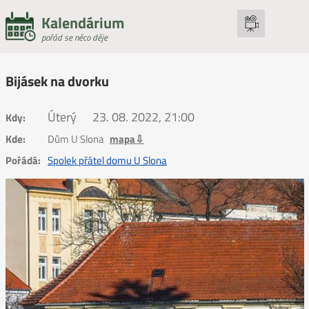
Kalendárium
pořád se něco děje
Bijásek na dvorku
Úterý
23. 08. 2022, 21:00
Kdy:
Kde:
Dům U Slona
mapa⇩
Pořádá:
Spolek přátel domu U Slona