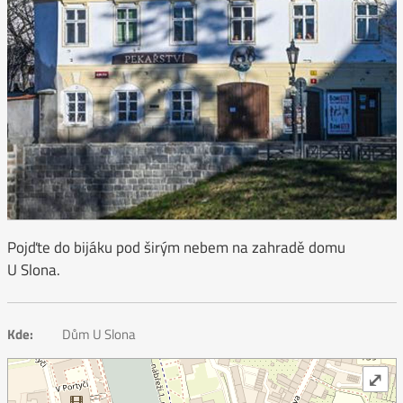
Pojďte do bijáku pod širým nebem na zahradě domu
U Slona.
Kde:
Dům U Slona
⤢