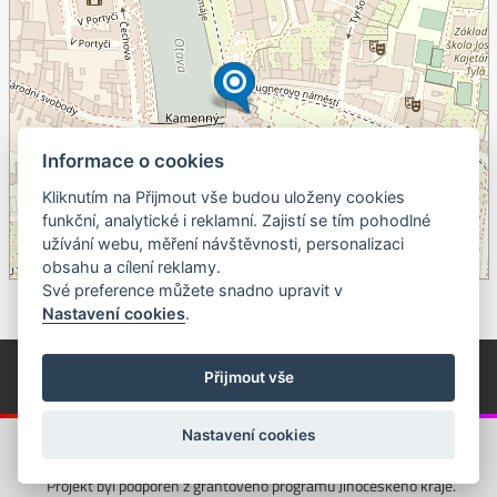
Informace o cookies
Kliknutím na Přijmout vše budou uloženy cookies
+
funkční, analytické i reklamní. Zajistí se tím pohodlné
užívání webu, měření návštěvnosti, personalizaci
–
obsahu a cílení reklamy.
©
OpenStreetMap
contributors.
Své preference můžete snadno upravit v
Nastavení cookies
.
© Píseckem / Kalendárium (Změna programu vyhrazena!)
(Cookies)
Přijmout vše
© 2018 - 2026 Realizace a správa webu:
Studio QUIN.cz
Nastavení cookies
Projekt byl podpořen z grantového programu Jihočeského kraje.