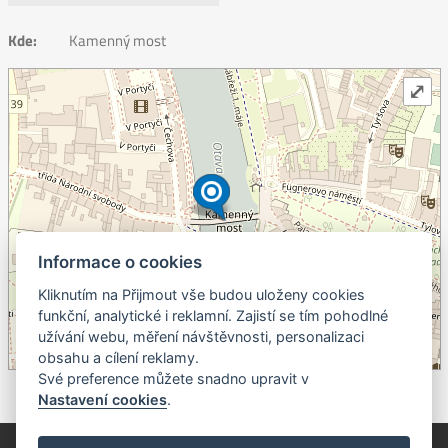
Kde:
Kamenný most
⤢
Informace o cookies
Kliknutím na Přijmout vše budou uloženy cookies
+
funkční, analytické i reklamní. Zajistí se tím pohodlné
užívání webu, měření návštěvnosti, personalizaci
–
obsahu a cílení reklamy.
©
OpenStreetMap
contributors.
Své preference můžete snadno upravit v
Nastavení cookies
.
© Píseckem / Kalendárium (Změna programu vyhrazena!)
(Cookies)