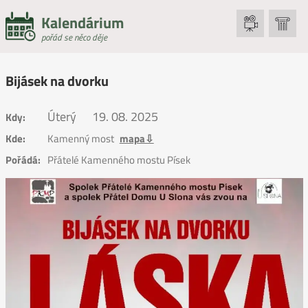
Kalendárium
pořád se něco děje
Bijásek na dvorku
Úterý
19. 08. 2025
Kdy:
Kde:
Kamenný most
mapa⇩
Pořádá:
Přátelé Kamenného mostu Písek