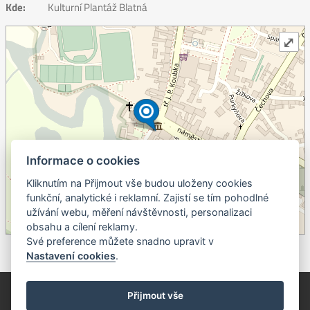
Kde:
Kulturní Plantáž Blatná
⤢
Informace o cookies
Kliknutím na Přijmout vše budou uloženy cookies
+
funkční, analytické i reklamní. Zajistí se tím pohodlné
užívání webu, měření návštěvnosti, personalizaci
–
obsahu a cílení reklamy.
©
OpenStreetMap
contributors.
Své preference můžete snadno upravit v
Nastavení cookies
.
© Píseckem / Kalendárium (Změna programu vyhrazena!)
(Cookies)
Přijmout vše
© 2018 - 2026 Realizace a správa webu:
Studio QUIN.cz