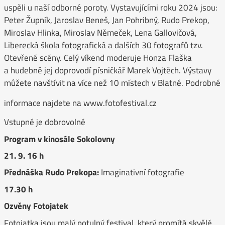
uspěli u naší odborné poroty. Vystavujícími roku 2024 jsou:
Peter Župník, Jaroslav Beneš, Jan Pohribný, Rudo Prekop,
Miroslav Hlinka, Miroslav Němeček, Lena Gallovičová,
Liberecká škola fotografická a dalších 30 fotografů tzv.
Otevřené scény. Celý víkend moderuje Honza Flaška
a hudebně jej doprovodí písničkář Marek Vojtěch. Výstavy
můžete navštívit na více než 10 místech v Blatné. Podrobné
informace najdete na www.fotofestival.cz
Vstupné je dobrovolné
Program v kinosále Sokolovny
21. 9. 16 h
Přednáška Rudo Prekopa:
Imaginativní fotografie
17.30 h
Ozvěny Fotojatek
Fotojatka jsou malý potulný festival, který promítá skvělé