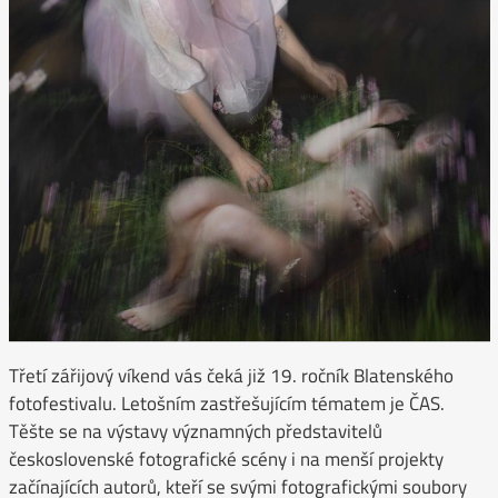
Třetí zářijový víkend vás čeká již 19. ročník Blatenského
fotofestivalu. Letošním zastřešujícím tématem je ČAS.
Těšte se na výstavy významných představitelů
československé fotografické scény i na menší projekty
začínajících autorů, kteří se svými fotografickými soubory