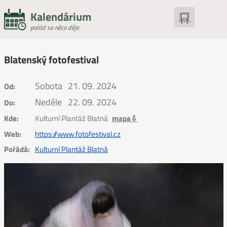
Kalendárium
pořád se něco děje
Blatenský fotofestival
Sobota
21. 09. 2024
Od:
Neděle
22. 09. 2024
Do:
Kde:
Kulturní Plantáž Blatná
mapa⇩
Web:
https://www.fotofestival.cz
Pořádá:
Kulturní Plantáž Blatná