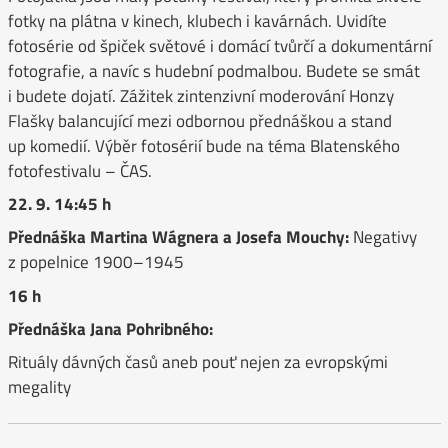
fotky na plátna v kinech, klubech i kavárnách. Uvidíte
fotosérie od špiček světové i domácí tvůrčí a dokumentární
fotografie, a navíc s hudební podmalbou. Budete se smát
i budete dojatí. Zážitek zintenzivní moderování Honzy
Flašky balancující mezi odbornou přednáškou a stand
up komedií. Výběr fotosérií bude na téma Blatenského
fotofestivalu – ČAS.
22. 9. 14:45 h
Přednáška Martina Wágnera a Josefa Mouchy:
Negativy
z popelnice 1900–1945
16 h
Přednáška Jana Pohribného:
Rituály dávných časů aneb pouť nejen za evropskými
megality