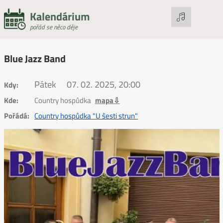
Kalendárium
pořád se něco děje
Blue Jazz Band
Pátek
07. 02. 2025, 20:00
Kdy:
Kde:
Country hospůdka
mapa⇩
Pořádá:
Country hospůdka "U šesti strun"