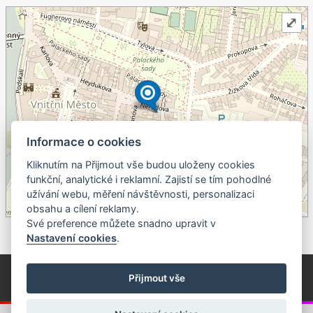
⤢
Informace o cookies
Kliknutím na Přijmout vše budou uloženy cookies
+
funkční, analytické i reklamní. Zajistí se tím pohodlné
užívání webu, měření návštěvnosti, personalizaci
–
obsahu a cílení reklamy.
©
OpenStreetMap
contributors.
Své preference můžete snadno upravit v
Nastavení cookies
.
© Píseckem / Kalendárium (Změna programu vyhrazena!)
(Cookies)
Přijmout vše
© 2018 - 2026 Realizace a správa webu:
Studio QUIN.cz