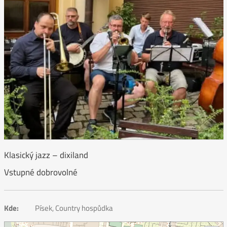
Klasický jazz – dixiland
Vstupné dobrovolné
Kde:
Písek, Country hospůdka