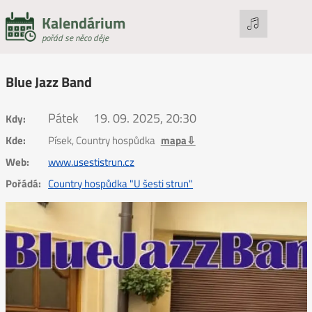
Kalendárium
pořád se něco děje
Blue Jazz Band
Pátek
19. 09. 2025, 20:30
Kdy:
Kde:
Písek, Country hospůdka
mapa⇩
Web:
www.usestistrun.cz
Pořádá:
Country hospůdka "U šesti strun"