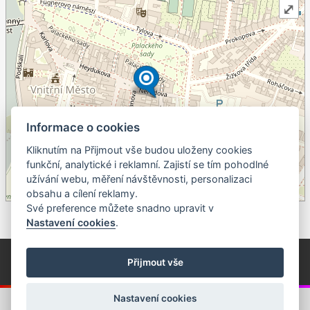
⤢
Informace o cookies
Kliknutím na Přijmout vše budou uloženy cookies
+
funkční, analytické i reklamní. Zajistí se tím pohodlné
užívání webu, měření návštěvnosti, personalizaci
–
obsahu a cílení reklamy.
©
OpenStreetMap
contributors.
Své preference můžete snadno upravit v
Nastavení cookies
.
© Píseckem / Kalendárium (Změna programu vyhrazena!)
(Cookies)
Přijmout vše
© 2018 - 2026 Realizace a správa webu:
Studio QUIN.cz
Nastavení cookies