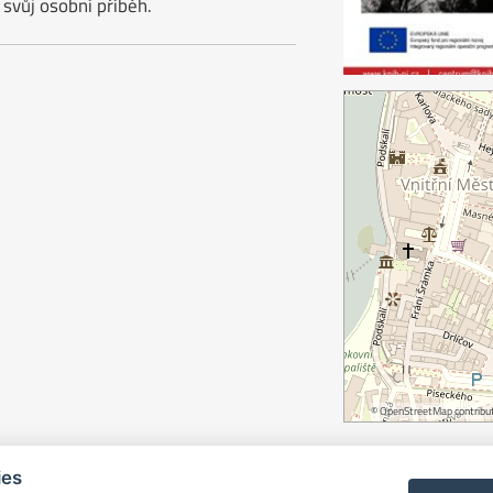
 svůj osobní příběh.
©
OpenStreetMap
contribut
ies