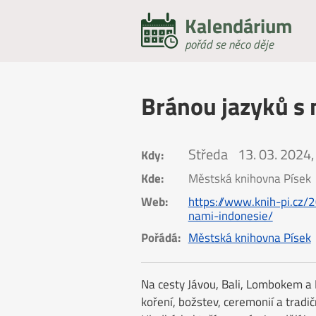
Kalendárium
pořád se něco děje
Bránou jazyků s 
Středa
13. 03. 2024,
Kdy:
Kde:
Městská knihovna Písek
Web:
https://www.knih-pi.cz
nami-indonesie/
Pořádá:
Městská knihovna Písek
Na cesty Jávou, Bali, Lombokem a
koření, božstev, ceremonií a tradič