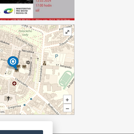
⤢
+
–
ors.