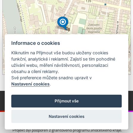
Informace o cookies
Kliknutím na Přijmout vše budou uloženy cookies
+
funkční, analytické i reklamní. Zajistí se tím pohodlné
užívání webu, měření návštěvnosti, personalizaci
–
obsahu a cílení reklamy.
©
OpenStreetMap
contributors.
Své preference můžete snadno upravit v
Nastavení cookies
.
© Píseckem / Kalendárium (Změna programu vyhrazena!)
(Cookies)
Přijmout vše
© 2018 - 2026 Realizace a správa webu:
Studio QUIN.cz
Nastavení cookies
Projekt byl podpořen z grantového programu Jihočeského kraje.