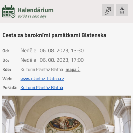
Kalendárium
pořád se něco děje
Cesta za barokními památkami Blatenska
Neděle
06. 08. 2023, 13:30
Od:
Neděle
06. 08. 2023, 17:00
Do:
Kde:
Kulturní Plantáž Blatná
mapa⇩
Web:
www.plantaz-blatna.cz
Pořádá:
Kulturní Plantáž Blatná