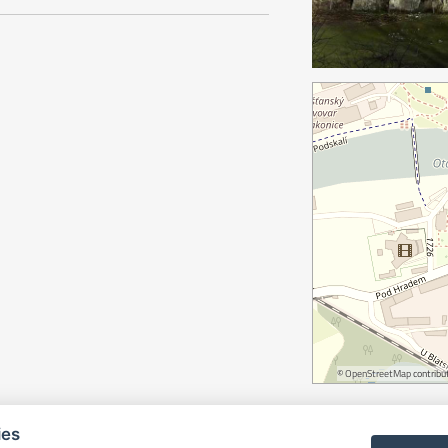
©
OpenStreetMap
contribut
ies