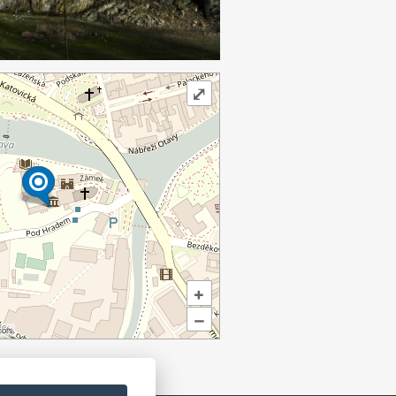
⤢
+
–
ors.