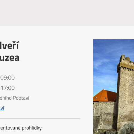
dveří
uzea
 09:00
 17:00
dního Pootaví
ví
entované prohlídky.