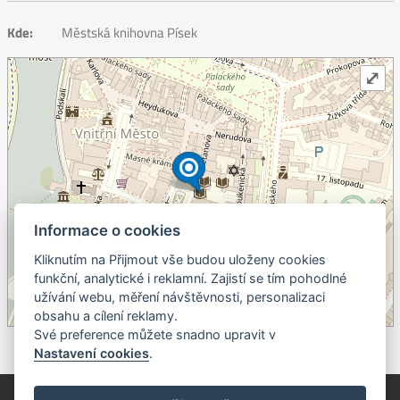
Kde:
Městská knihovna Písek
⤢
Informace o cookies
Kliknutím na Přijmout vše budou uloženy cookies
+
funkční, analytické i reklamní. Zajistí se tím pohodlné
užívání webu, měření návštěvnosti, personalizaci
–
obsahu a cílení reklamy.
©
OpenStreetMap
contributors.
Své preference můžete snadno upravit v
Nastavení cookies
.
© Píseckem / Kalendárium (Změna programu vyhrazena!)
(Cookies)