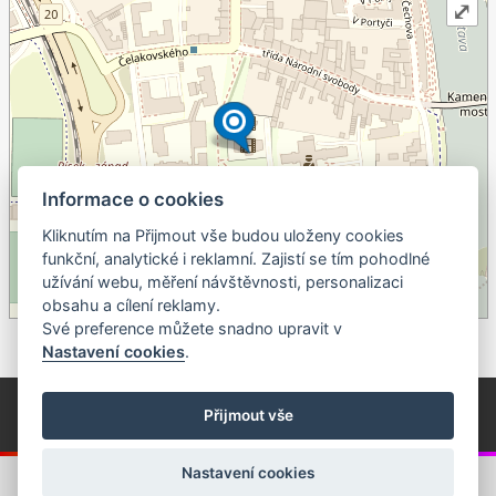
⤢
Informace o cookies
Kliknutím na Přijmout vše budou uloženy cookies
+
funkční, analytické i reklamní. Zajistí se tím pohodlné
užívání webu, měření návštěvnosti, personalizaci
–
obsahu a cílení reklamy.
©
OpenStreetMap
contributors.
Své preference můžete snadno upravit v
Nastavení cookies
.
© Píseckem / Kalendárium (Změna programu vyhrazena!)
(Cookies)
Přijmout vše
© 2018 - 2026 Realizace a správa webu:
Studio QUIN.cz
Nastavení cookies