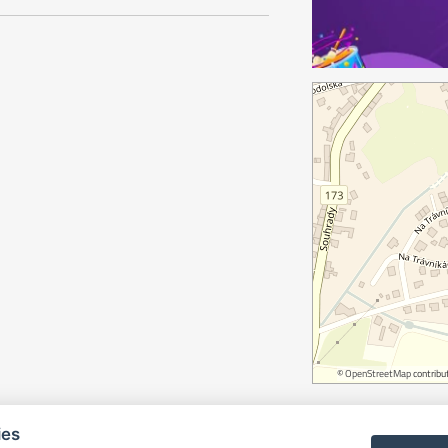
©
OpenStreetMap
contribut
ies