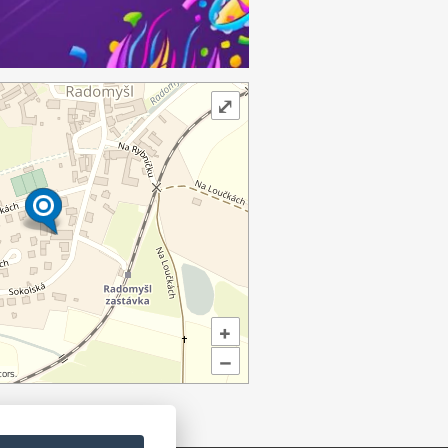
⤢
+
–
ors.