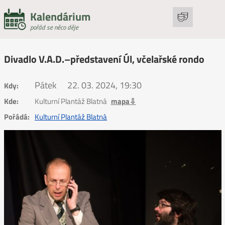
Kalendárium
pořád se něco děje
Divadlo V.A.D.–představení Úl, včelařské rondo
Pátek
22. 03. 2024, 19:30
Kdy:
Kde:
Kulturní Plantáž Blatná
mapa⇩
Pořádá:
Kulturní Plantáž Blatná