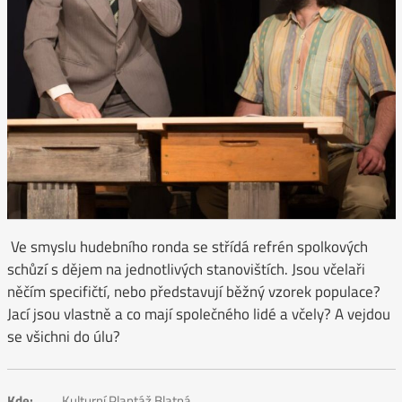
Ve smyslu hudebního ronda se střídá refrén spolkových
schůzí s dějem na jednotlivých stanovištích. Jsou včelaři
něčím specifičtí, nebo představují běžný vzorek populace?
Jací jsou vlastně a co mají společného lidé a včely? A vejdou
se všichni do úlu?
Kde:
Kulturní Plantáž Blatná