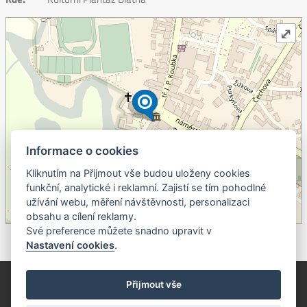
⤢
Informace o cookies
Kliknutím na Přijmout vše budou uloženy cookies
+
funkční, analytické i reklamní. Zajistí se tím pohodlné
užívání webu, měření návštěvnosti, personalizaci
–
obsahu a cílení reklamy.
©
OpenStreetMap
contributors.
Své preference můžete snadno upravit v
Nastavení cookies
.
© Píseckem / Kalendárium (Změna programu vyhrazena!)
(Cookies)
Přijmout vše
© 2018 - 2026 Realizace a správa webu:
Studio QUIN.cz