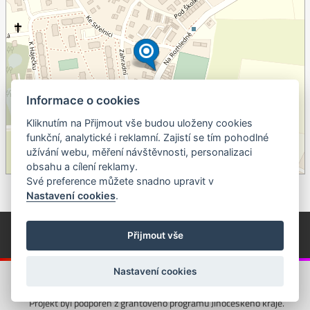
Informace o cookies
Kliknutím na Přijmout vše budou uloženy cookies
+
funkční, analytické i reklamní. Zajistí se tím pohodlné
užívání webu, měření návštěvnosti, personalizaci
–
obsahu a cílení reklamy.
©
OpenStreetMap
contributors.
Své preference můžete snadno upravit v
Nastavení cookies
.
© Píseckem / Kalendárium (Změna programu vyhrazena!)
(Cookies)
Přijmout vše
© 2018 - 2026 Realizace a správa webu:
Studio QUIN.cz
Nastavení cookies
Projekt byl podpořen z grantového programu Jihočeského kraje.