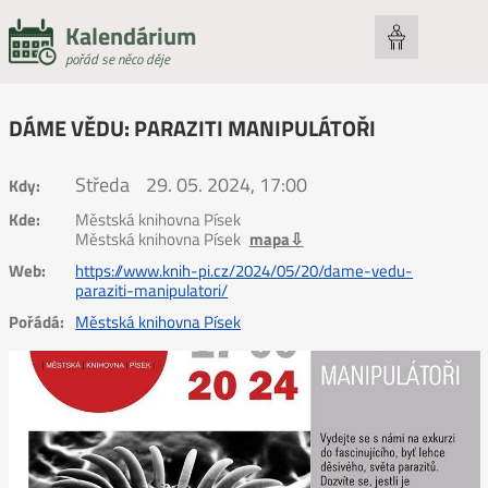
Kalendárium
pořád se něco děje
DÁME VĚDU: PARAZITI MANIPULÁTOŘI
Středa
29. 05. 2024, 17:00
Kdy:
Kde:
Městská knihovna Písek
Městská knihovna Písek
mapa⇩
Web:
https://www.knih-pi.cz/2024/05/20/dame-vedu-
paraziti-manipulatori/
Pořádá:
Městská knihovna Písek