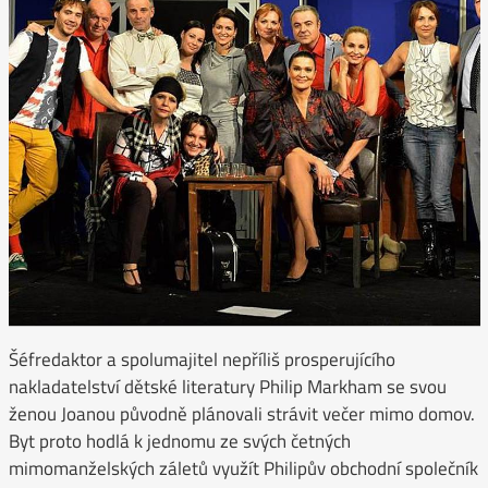
Šéfredaktor a spolumajitel nepříliš prosperujícího
nakladatelství dětské literatury Philip Markham se svou
ženou Joanou původně plánovali strávit večer mimo domov.
Byt proto hodlá k jednomu ze svých četných
mimomanželských záletů využít Philipův obchodní společník