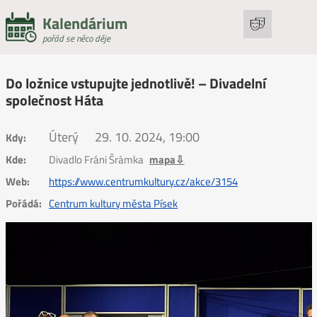
Kalendárium
pořád se něco děje
Do ložnice vstupujte jednotlivě! – Divadelní
společnost Háta
Úterý
29. 10. 2024, 19:00
Kdy:
Kde:
Divadlo Fráni Šrámka
mapa⇩
Web:
https://www.centrumkultury.cz/akce/3154
Pořádá:
Centrum kultury města Písek