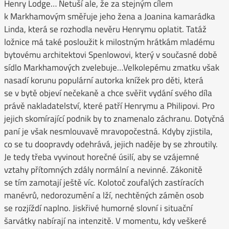
Henry Lodge… Netuší ale, že za stejným cílem
k Markhamovým směřuje jeho žena a Joanina kamarádka
Linda, která se rozhodla nevěru Henrymu oplatit. Tatáž
ložnice má také posloužit k milostným hrátkám mladému
bytovému architektovi Spenlowovi, který v současné době
sídlo Markhamových zvelebuje…Velkolepému zmatku však
nasadí korunu populární autorka knížek pro děti, která
se v bytě objeví nečekaně a chce svěřit vydání svého díla
právě nakladatelství, které patří Henrymu a Philipovi. Pro
jejich skomírající podnik by to znamenalo záchranu. Dotyčná
paní je však nesmlouvavě mravopočestná. Kdyby zjistila,
co se tu doopravdy odehrává, jejich naděje by se zhroutily.
Je tedy třeba vyvinout horečné úsilí, aby se vzájemné
vztahy přítomných zdály normální a nevinné. Zákonitě
se tím zamotají ještě víc. Kolotoč zoufalých zastíracích
manévrů, nedorozumění a lží, nechtěných záměn osob
se rozjíždí naplno. Jiskřivé humorné slovní i situační
šarvátky nabírají na intenzitě. V momentu, kdy veškeré