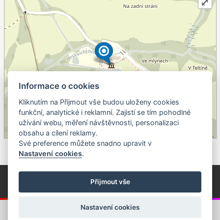
⤢
Informace o cookies
Kliknutím na Přijmout vše budou uloženy cookies
+
funkční, analytické i reklamní. Zajistí se tím pohodlné
užívání webu, měření návštěvnosti, personalizaci
–
obsahu a cílení reklamy.
©
OpenStreetMap
contributors.
Své preference můžete snadno upravit v
Nastavení cookies
.
© Píseckem / Kalendárium (Změna programu vyhrazena!)
(Cookies)
Přijmout vše
© 2018 - 2026 Realizace a správa webu:
Studio QUIN.cz
Nastavení cookies