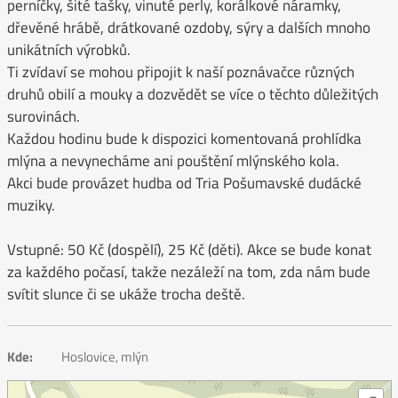
perníčky, šité tašky, vinuté perly, korálkové náramky,
dřevěné hrábě, drátkované ozdoby, sýry a dalších mnoho
unikátních výrobků.
Ti zvídaví se mohou připojit k naší poznávačce různých
druhů obilí a mouky a dozvědět se více o těchto důležitých
surovinách.
Každou hodinu bude k dispozici komentovaná prohlídka
mlýna a nevynecháme ani pouštění mlýnského kola.
Akci bude provázet hudba od Tria Pošumavské dudácké
muziky.
Vstupné: 50 Kč (dospělí), 25 Kč (děti). Akce se bude konat
za každého počasí, takže nezáleží na tom, zda nám bude
svítit slunce či se ukáže trocha deště.
Kde:
Hoslovice, mlýn