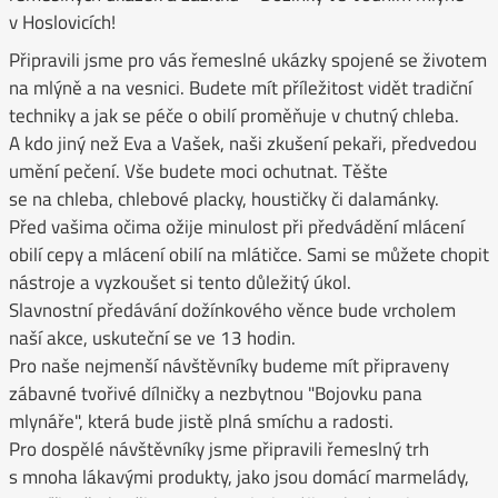
v Hoslovicích!
Připravili jsme pro vás řemeslné ukázky spojené se životem
na mlýně a na vesnici. Budete mít příležitost vidět tradiční
techniky a jak se péče o obilí proměňuje v chutný chleba.
A kdo jiný než Eva a Vašek, naši zkušení pekaři, předvedou
umění pečení. Vše budete moci ochutnat. Těšte
se na chleba, chlebové placky, houstičky či dalamánky.
Před vašima očima ožije minulost při předvádění mlácení
obilí cepy a mlácení obilí na mlátičce. Sami se můžete chopit
nástroje a vyzkoušet si tento důležitý úkol.
Slavnostní předávání dožínkového věnce bude vrcholem
naší akce, uskuteční se ve 13 hodin.
Pro naše nejmenší návštěvníky budeme mít připraveny
zábavné tvořivé dílničky a nezbytnou "Bojovku pana
mlynáře", která bude jistě plná smíchu a radosti.
Pro dospělé návštěvníky jsme připravili řemeslný trh
s mnoha lákavými produkty, jako jsou domácí marmelády,