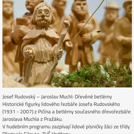
Josef Rudovský – Jaroslav Muchl: Dřevěné betlémy
Historické figurky lidového řezbáře Josefa Rudovského
(1931 - 2007) z Pičína a betlémy současného dřevořezbáře
Jaroslava Muchla z Pražáku.
V hudebním programu zazpívají lidové písničky žáci ze třídy