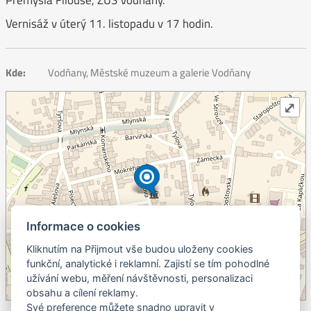
Přemysla Filouse, ZUŠ Vodňany.
Vernisáž v úterý 11. listopadu v 17 hodin.
Kde:
Vodňany, Městské muzeum a galerie Vodňany
⤢
Informace o cookies
Kliknutím na Přijmout vše budou uloženy cookies
+
funkční, analytické i reklamní. Zajistí se tím pohodlné
užívání webu, měření návštěvnosti, personalizaci
–
obsahu a cílení reklamy.
©
OpenStreetMap
contributors.
Své preference můžete snadno upravit v