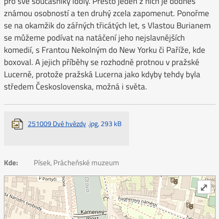
pro své současníky idoly. Přesto jeden z nich je dodnes
známou osobností a ten druhý zcela zapomenut. Ponořme
se na okamžik do zářných třicátých let, s Vlastou Burianem
se můžeme podívat na natáčení jeho nejslavnějších
komedií, s Frantou Nekolným do New Yorku či Paříže, kde
boxoval. A jejich příběhy se rozhodně protnou v pražské
Lucerně, protože pražská Lucerna jako kdyby tehdy byla
středem Československa, možná i světa.
251009 Dvě hvězdy
.jpg, 293 kB
Kde:
Písek, Prácheňské muzeum
⤢