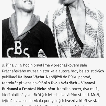
9. října v 16 hodin přivítáme v přednáškovém sále
Prácheňského muzea historika a autora řady beletristických
publikací
Dalibora Váchu
. Nepřijíždí do Písku poprvé,
tentokrát přiveze povídání o
Dvou hvězdách – Vlastovi
Burianovi a Frantovi Nekolném
. Komik a boxer, dva muži,
kteří plnili sály ve třicátých letech dvacátého století. Muži,
jejichž sláva se dotýkala pomyslných hvězd a kteří se stali