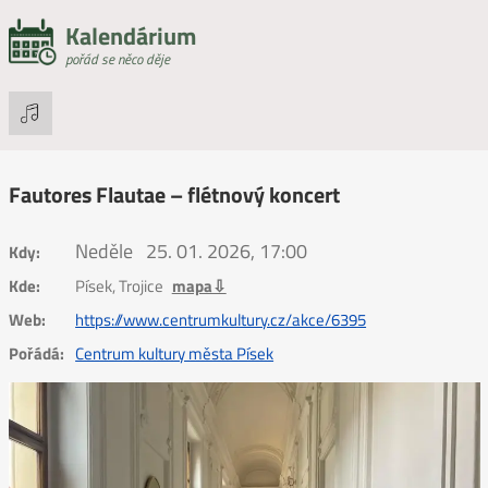
Kalendárium
pořád se něco děje
Fautores Flautae – flétnový koncert
Neděle
25. 01. 2026, 17:00
Kdy:
Kde:
Písek, Trojice
mapa⇩
Web:
https://www.centrumkultury.cz/akce/6395
Pořádá:
Centrum kultury města Písek