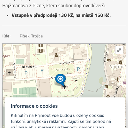
Hajžmanová z Plzně, která soubor doprovodí verši.
Vstupné v předprodeji 130 Kč, na místě 150 Kč.
Kde:
Písek, Trojice
⤢
Informace o cookies
+
Kliknutím na Přijmout vše budou uloženy cookies
–
funkční, analytické i reklamní. Zajistí se tím pohodlné
©
OpenStreetMap
contributors.
užívání webu, měření návštěvnosti, personalizaci