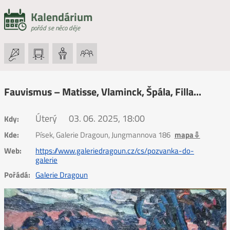
Kalendárium
pořád se něco děje
Fauvismus – Matisse, Vlaminck, Špála, Filla...
Úterý
03. 06. 2025, 18:00
Kdy:
Kde:
Písek, Galerie Dragoun, Jungmannova 186
mapa⇩
Web:
https://www.galeriedragoun.cz/cs/pozvanka-do-
galerie
Pořádá:
Galerie Dragoun