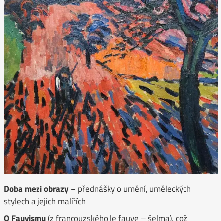
Doba mezi obrazy
– přednášky o umění, uměleckých
stylech a jejich malířích
O Fauvismu
(z francouzského le fauve – šelma), což