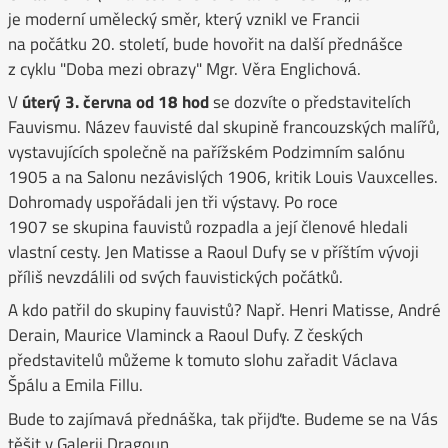
je moderní umělecký směr, který vznikl ve Francii
na počátku 20. století, bude hovořit na další přednášce
z cyklu "Doba mezi obrazy" Mgr. Věra Englichová.
V
úterý 3. června od 18 hod
se dozvíte o představitelích
Fauvismu. Název fauvisté dal skupině francouzských malířů,
vystavujících společně na pařížském Podzimním salónu
1905 a na Salonu nezávislých 1906, kritik Louis Vauxcelles.
Dohromady uspořádali jen tři výstavy. Po roce
1907 se skupina fauvistů rozpadla a její členové hledali
vlastní cesty. Jen Matisse a Raoul Dufy se v příštím vývoji
příliš nevzdálili od svých fauvistických počátků.
A kdo patřil do skupiny fauvistů? Např. Henri Matisse, André
Derain, Maurice Vlaminck a Raoul Dufy. Z českých
představitelů můžeme k tomuto slohu zařadit Václava
Špálu a Emila Fillu.
Bude to zajímavá přednáška, tak přijďte. Budeme se na Vás
těšit v Galerii Dragoun.