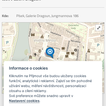
Kde:
Písek, Galerie Dragoun, Jungmannova 186
⤢
Informace o cookies
Kliknutím na Přijmout vše budou uloženy cookies
+
funkční, analytické i reklamní. Zajistí se tím pohodlné
užívání webu, měření návštěvnosti, personalizaci
–
obsahu a cílení reklamy.
©
OpenStreetMap
contributors.
Své preference můžete snadno upravit v
Nastavení cookies
.