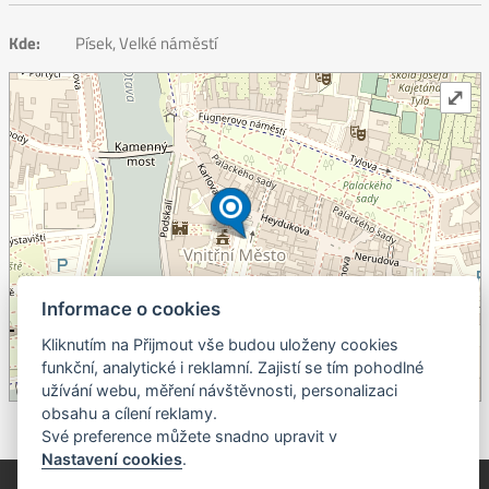
Kde:
Písek, Velké náměstí
⤢
Informace o cookies
+
Kliknutím na Přijmout vše budou uloženy cookies
funkční, analytické i reklamní. Zajistí se tím pohodlné
–
užívání webu, měření návštěvnosti, personalizaci
©
OpenStreetMap
contributors.
obsahu a cílení reklamy.
Své preference můžete snadno upravit v
Nastavení cookies
.
© Píseckem / Kalendárium (Změna programu vyhrazena!)
(Cookies)