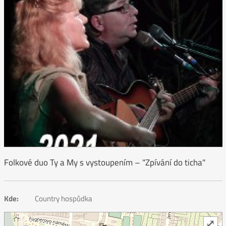
Folkové duo Ty a My s vystoupením – "Zpívání do ticha"
Kde:
Country hospůdka
⤢