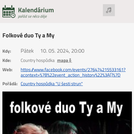
Kalendárium
pořád se něco děje
Folkové duo Ty a My
Pátek
10. 05. 2024, 20:00
Kdy:
Kde:
Country hospůdka
mapa⇩
Web:
https://www.facebook.com/events/276474215533161?
acontext=%7B%22event_action_history%22%3A[]%7D
Pořádá:
Country hospůdka "U šesti strun"