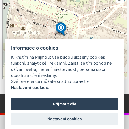
Informace o cookies
Kliknutím na Přijmout vše budou uloženy cookies
+
funkční, analytické i reklamní. Zajistí se tím pohodlné
užívání webu, měření návštěvnosti, personalizaci
–
obsahu a cílení reklamy.
©
OpenStreetMap
contributors.
Své preference můžete snadno upravit v
Nastavení cookies
.
© Píseckem / Kalendárium (Změna programu vyhrazena!)
(Cookies)
Přijmout vše
© 2018 - 2026 Realizace a správa webu:
Studio QUIN.cz
Nastavení cookies