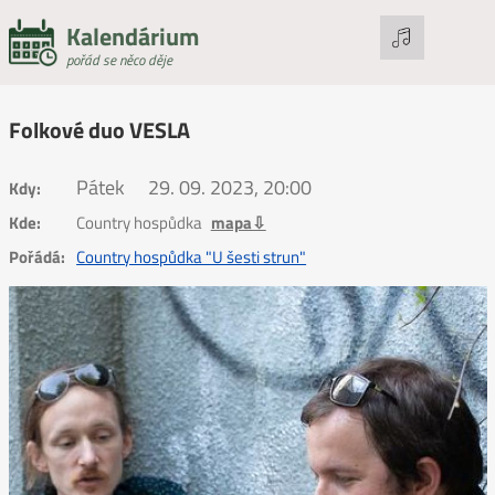
Kalendárium
pořád se něco děje
Folkové duo VESLA
Pátek
29. 09. 2023, 20:00
Kdy:
Kde:
Country hospůdka
mapa⇩
Pořádá:
Country hospůdka "U šesti strun"