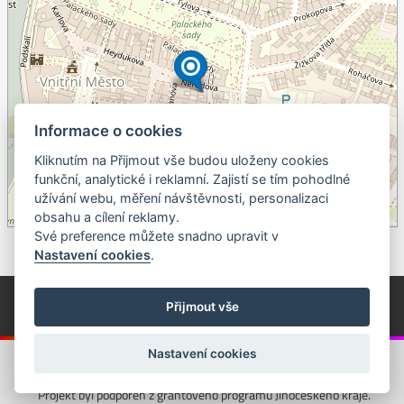
Informace o cookies
Kliknutím na Přijmout vše budou uloženy cookies
+
funkční, analytické i reklamní. Zajistí se tím pohodlné
užívání webu, měření návštěvnosti, personalizaci
–
obsahu a cílení reklamy.
©
OpenStreetMap
contributors.
Své preference můžete snadno upravit v
Nastavení cookies
.
© Píseckem / Kalendárium (Změna programu vyhrazena!)
(Cookies)
Přijmout vše
© 2018 - 2026 Realizace a správa webu:
Studio QUIN.cz
Nastavení cookies
Projekt byl podpořen z grantového programu Jihočeského kraje.