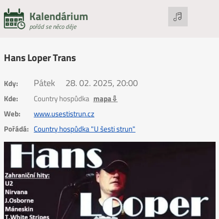
Kalendárium
pořád se něco děje
Hans Loper Trans
Pátek
28. 02. 2025, 20:00
Kdy:
Kde:
Country hospůdka
mapa⇩
Web:
www.usestistrun.cz
Pořádá:
Country hospůdka "U šesti strun"