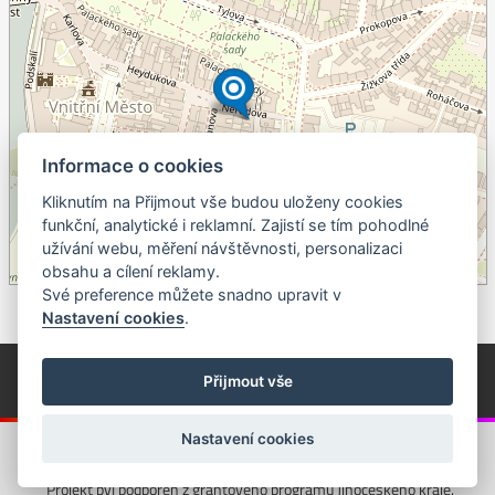
Informace o cookies
Kliknutím na Přijmout vše budou uloženy cookies
+
funkční, analytické i reklamní. Zajistí se tím pohodlné
užívání webu, měření návštěvnosti, personalizaci
–
obsahu a cílení reklamy.
©
OpenStreetMap
contributors.
Své preference můžete snadno upravit v
Nastavení cookies
.
© Píseckem / Kalendárium (Změna programu vyhrazena!)
(Cookies)
Přijmout vše
© 2018 - 2026 Realizace a správa webu:
Studio QUIN.cz
Nastavení cookies
Projekt byl podpořen z grantového programu Jihočeského kraje.