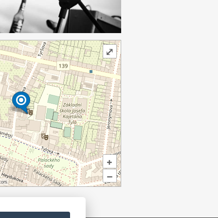
⤢
+
–
ors.