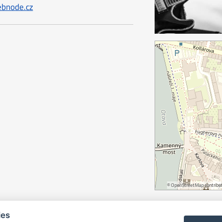
bnode.cz
©
OpenStreetMap
contribut
ies