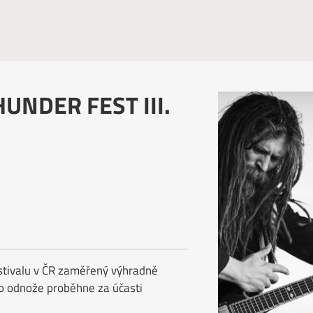
UNDER FEST III.
estivalu v ČR zaměřený výhradně
ho odnože proběhne za účasti