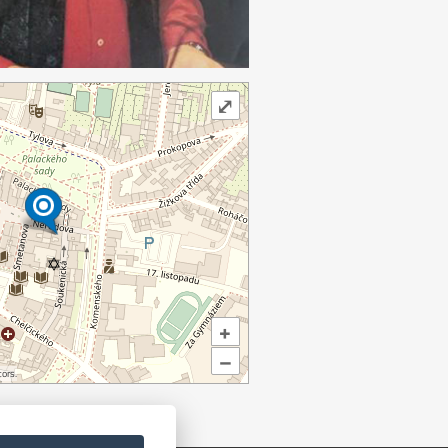
⤢
+
–
ors.