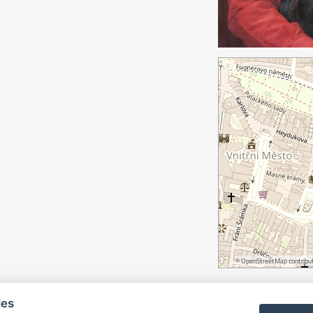
©
OpenStreetMap
contribut
ies