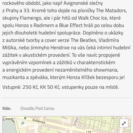
rockového období, jako např Avignonské slečny
z Prahy a 33. Kromě toho dojde na písničky The Matadors,
skupiny Flamengo, ale i pár hitů od Walk Choc Ice, které
spolu Honza s Radimem a Blue Effect hráli po celou dobu
jejich dlouholeté hudební spolupráce. Doplněno o ukázky
z autorské tvorby a cover verze The Beatles, Vladimíra
Mišíka, nebo Jimmyho Hendrixe na vás čeká intimní hudební
zážitek v akustickém provedení. To vše navíc propojené
vyprávěním vzpomínek a zážitků v charakteristickém
a energickém provedení nezaměnitelného showmana,
muzikanta a zpěváka, kterým Honza Křížek bezesporu je!
Vstupné: 250 Kč, KK 50 Kč, vstupenky pouze na místě.
Kde:
Divadlo Pod čarou
⤢