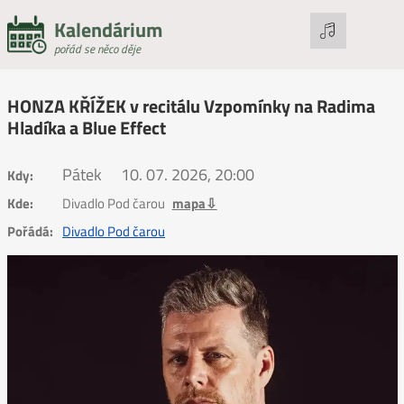
Kalendárium
pořád se něco děje
HONZA KŘÍŽEK v recitálu Vzpomínky na Radima
Hladíka a Blue Effect
Pátek
10. 07. 2026, 20:00
Kdy:
Kde:
Divadlo Pod čarou
mapa⇩
Pořádá:
Divadlo Pod čarou