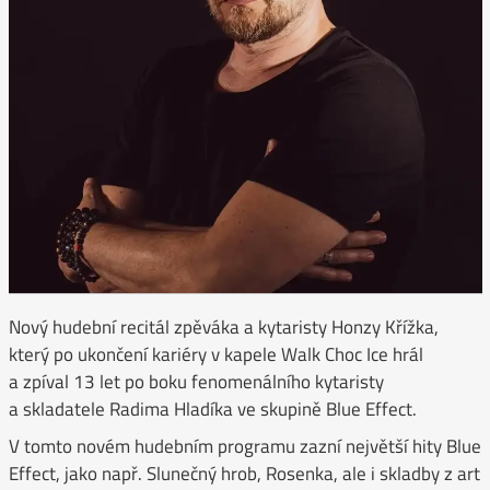
Nový hudební recitál zpěváka a kytaristy Honzy Křížka,
který po ukončení kariéry v kapele Walk Choc Ice hrál
a zpíval 13 let po boku fenomenálního kytaristy
a skladatele Radima Hladíka ve skupině Blue Effect.
V tomto novém hudebním programu zazní největší hity Blue
Effect, jako např. Slunečný hrob, Rosenka, ale i skladby z art