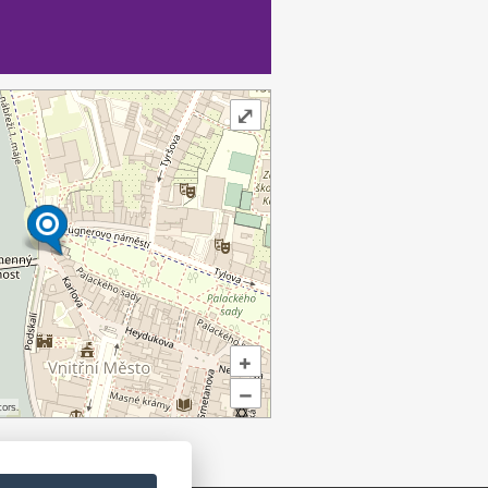
⤢
+
–
ors.