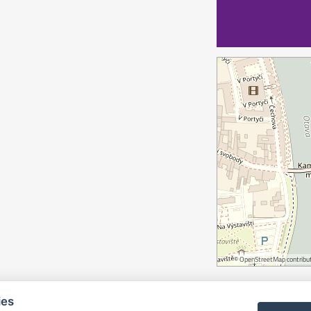
©
OpenStreetMap
contribut
ies