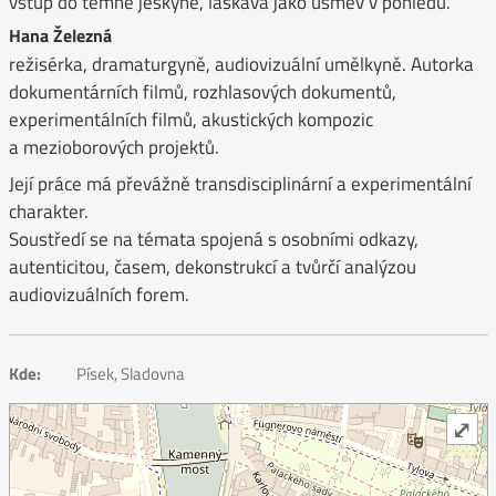
vstup do temné jeskyně, laskavá jako úsměv v pohledu.
Hana Železná
režisérka, dramaturgyně, audiovizuální umělkyně. Autorka
dokumentárních filmů, rozhlasových dokumentů,
experimentálních filmů, akustických kompozic
a mezioborových projektů.
Její práce má převážně transdisciplinární a experimentální
charakter.
Soustředí se na témata spojená s osobními odkazy,
autenticitou, časem, dekonstrukcí a tvůrčí analýzou
audiovizuálních forem.
Kde:
Písek, Sladovna
⤢