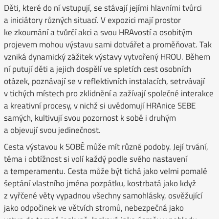
Děti, které do ní vstupují, se stávají jejími hlavními tvůrci
a iniciátory různých situací. V expozici mají prostor
ke zkoumání a tvůrčí akci a svou HRAvostí a osobitým
projevem mohou výstavu sami dotvářet a proměňovat. Tak
vzniká dynamický zážitek výstavy vytvořený HROU. Během
ní putují děti a jejich dospělí ve spletích cest osobních
otázek, poznávají se v reflektivních instalacích, setrvávají
v tichých místech pro zklidnění a zažívají společné interakce
a kreativní procesy, v nichž si uvědomují HRAnice SEBE
samých, kultivují svou pozornost k sobě i druhým
a objevují svou jedinečnost.
Cesta výstavou k SOBĚ může mít různé podoby. Její trvání,
téma i obtížnost si volí každý podle svého nastavení
a temperamentu. Cesta může být tichá jako velmi pomalé
šeptání vlastního jména pozpátku, kostrbatá jako když
z vyřčené věty vypadnou všechny samohlásky, osvěžující
jako odpočinek ve větvích stromů, nebezpečná jako