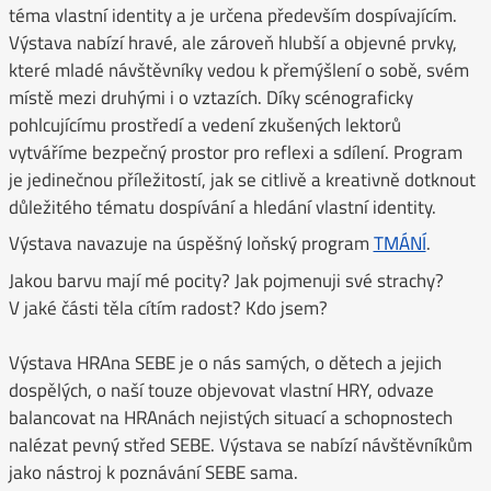
téma vlastní identity a je určena především dospívajícím.
Výstava nabízí hravé, ale zároveň hlubší a objevné prvky,
které mladé návštěvníky vedou k přemýšlení o sobě, svém
místě mezi druhými i o vztazích. Díky scénograficky
pohlcujícímu prostředí a vedení zkušených lektorů
vytváříme bezpečný prostor pro reflexi a sdílení. Program
je jedinečnou příležitostí, jak se citlivě a kreativně dotknout
důležitého tématu dospívání a hledání vlastní identity.
Výstava navazuje na úspěšný loňský program
TMÁNÍ
.
Jakou barvu mají mé pocity? Jak pojmenuji své strachy?
V jaké části těla cítím radost? Kdo jsem?
Výstava HRAna SEBE je o nás samých, o dětech a jejich
dospělých, o naší touze objevovat vlastní HRY, odvaze
balancovat na HRAnách nejistých situací a schopnostech
nalézat pevný střed SEBE. Výstava se nabízí návštěvníkům
jako nástroj k poznávání SEBE sama.