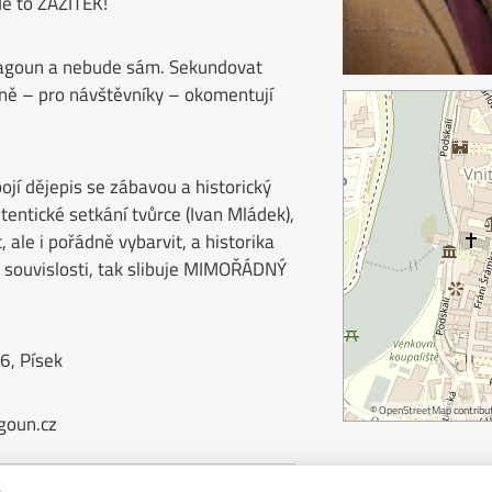
e to ZÁŽITEK!
Dragoun a nebude sám. Sekundovat
čně – pro návštěvníky – okomentují
ojí dějepis se zábavou a historický
entické setkání tvůrce (Ivan Mládek),
 ale i pořádně vybarvit, a historika
cké souvislosti, tak slibuje MIMOŘÁDNÝ
6, Písek
©
OpenStreetMap
contribut
goun.cz