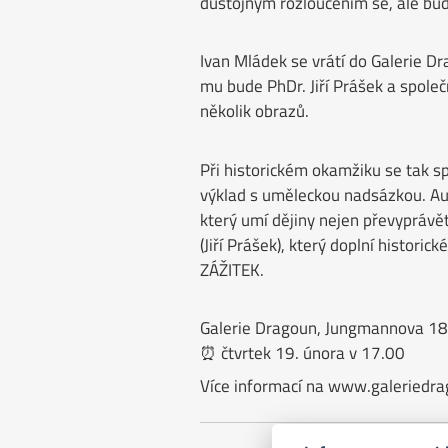
důstojným rozloučením se, ale bud
Ivan Mládek se vrátí do Galerie 
mu bude PhDr. Jiří Prášek a spole
několik obrazů.
Při historickém okamžiku se tak sp
výklad s uměleckou nadsázkou. Aut
který umí dějiny nejen převyprávět,
(Jiří Prášek), který doplní histori
ZÁŽITEK.
Galerie Dragoun, Jungmannova 18
⏰ čtvrtek 19. února v 17.00
Více informací na www.galeriedra