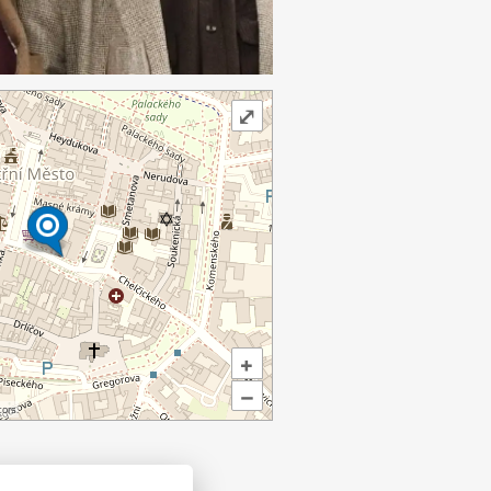
⤢
+
–
ors.