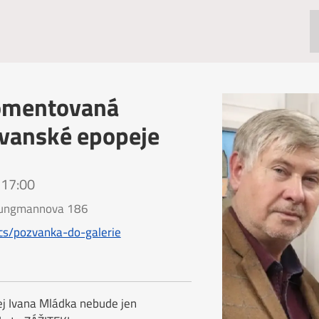
komentovaná
ovanské epopeje
 17:00
 Jungmannova 186
cs/pozvanka-do-galerie
j Ivana Mládka nebude jen