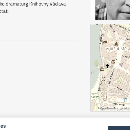
ako dramaturg Knihovny Václava
ptat.
©
OpenStreetMap
contribut
ies