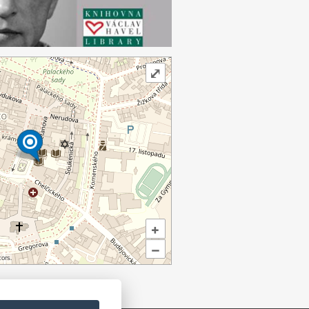
⤢
+
–
ors.