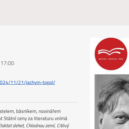
 17:00
/2024/11/21/jachym-topol/
vatelem, básníkem, novinářem
t Státní ceny za literaturu vnímá
loktat dehet
,
Chladnou zemí
,
Citlivý