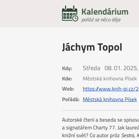
Kalendárium
pořád se něco děje
Jáchym Topol
Středa
08. 01. 2025,
Kdy:
Kde:
Městská knihovna Písek
Web:
https://www.knih-pi.cz
Pořádá:
Městská knihovna Písek
Autorské čtení a beseda se spiso
a signatářem Charty 77. Jak laureá
knižní svět? Co autor próz
Sestra
,
K