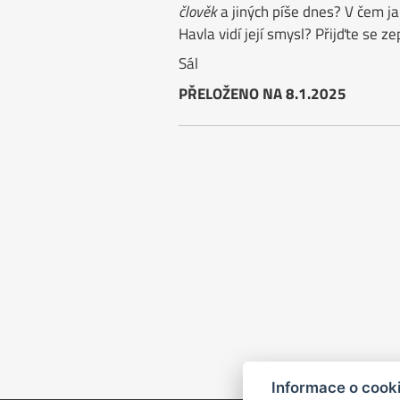
člověk
a jiných píše dnes? V čem j
Havla vidí její smysl? Přijďte se ze
Sál
PŘELOŽENO NA 8.1.2025
Informace o cook