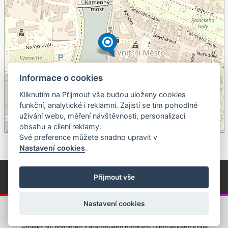
Informace o cookies
Kliknutím na Přijmout vše budou uloženy cookies
+
funkční, analytické i reklamní. Zajistí se tím pohodlné
užívání webu, měření návštěvnosti, personalizaci
–
obsahu a cílení reklamy.
©
OpenStreetMap
contributors.
Své preference můžete snadno upravit v
Nastavení cookies
.
© Píseckem / Kalendárium (Změna programu vyhrazena!)
(Cookies)
Přijmout vše
© 2018 - 2026 Realizace a správa webu:
Studio QUIN.cz
Nastavení cookies
Projekt byl podpořen z grantového programu Jihočeského kraje.