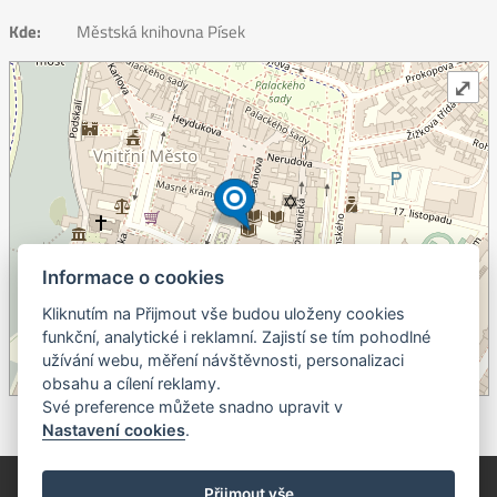
Kde:
Městská knihovna Písek
⤢
Informace o cookies
Kliknutím na Přijmout vše budou uloženy cookies
+
funkční, analytické i reklamní. Zajistí se tím pohodlné
užívání webu, měření návštěvnosti, personalizaci
–
obsahu a cílení reklamy.
©
OpenStreetMap
contributors.
Své preference můžete snadno upravit v
Nastavení cookies
.
© Píseckem / Kalendárium (Změna programu vyhrazena!)
(Cookies)
Přijmout vše