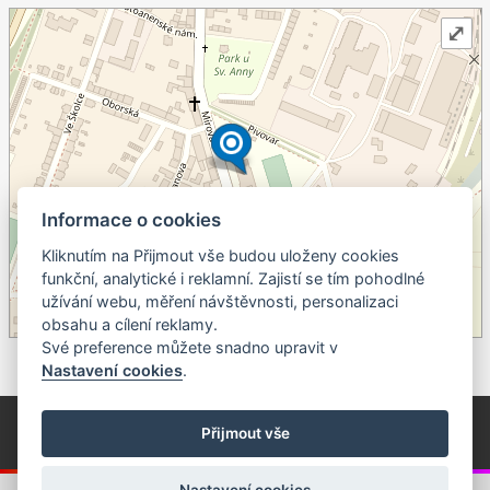
⤢
Informace o cookies
Kliknutím na Přijmout vše budou uloženy cookies
+
funkční, analytické i reklamní. Zajistí se tím pohodlné
užívání webu, měření návštěvnosti, personalizaci
–
obsahu a cílení reklamy.
©
OpenStreetMap
contributors.
Své preference můžete snadno upravit v
Nastavení cookies
.
© Píseckem / Kalendárium (Změna programu vyhrazena!)
(Cookies)
Přijmout vše
© 2018 - 2026 Realizace a správa webu:
Studio QUIN.cz