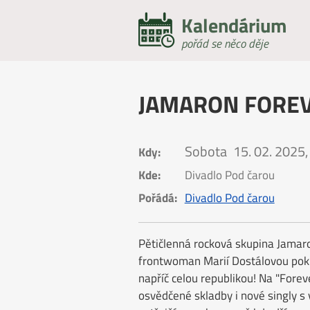
Kalendárium
pořád se něco děje
JAMARON FOREV
Sobota
15. 02. 2025,
Kdy:
Kde:
Divadlo Pod čarou
Pořádá:
Divadlo Pod čarou
Pětičlenná rocková skupina Jamaro
frontwoman Marií Dostálovou pok
napříč celou republikou! Na "Forev
osvědčené skladby i nové singly s