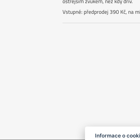
ostřejším zvukem, než kdy dřív.
Vstupné: předprodej 390 Kč, na m
Informace o cook