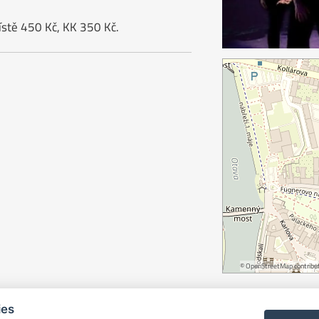
ístě 450 Kč, KK 350 Kč.
©
OpenStreetMap
contribut
ies