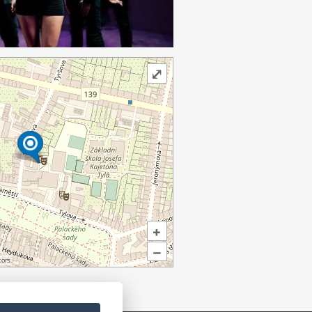
⤢
+
–
ors.