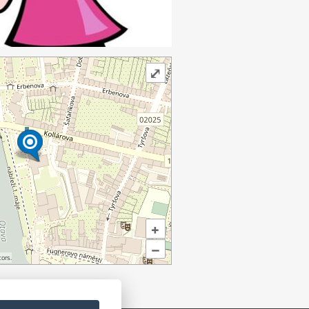
⤢
+
–
ors.