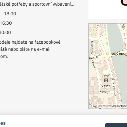
 dětské potřeby a sportovní vybavení,…
00–18:00
–16:30
10:00
odeje najdete na facebookové
átě nebo pište na e-mail
.com.
©
OpenStreetMap
contribut
ies