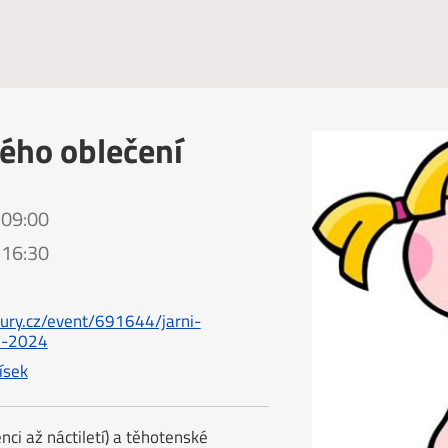
kého oblečení
 09:00
 16:30
ury.cz/event/691644/jarni-
i-2024
ísek
enci až náctiletí) a těhotenské