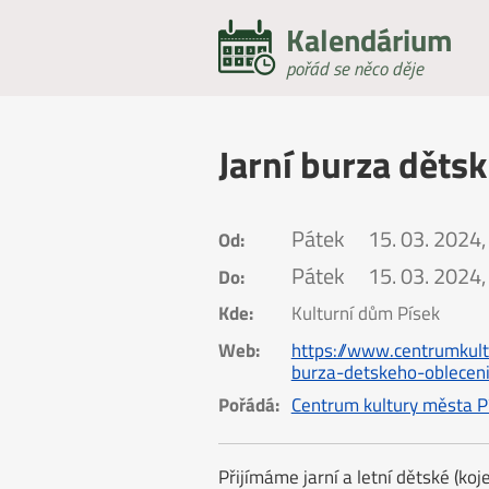
Kalendárium
pořád se něco děje
Jarní burza děts
Pátek
15. 03. 2024,
Od:
Pátek
15. 03. 2024,
Do:
Kde:
Kulturní dům Písek
Web:
https://www.centrumkult
burza-detskeho-oblecen
Pořádá:
Centrum kultury města P
Přijímáme jarní a letní dětské (koj