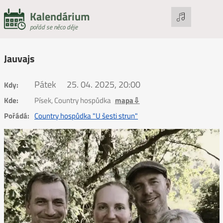
Kalendárium
pořád se něco děje
Jauvajs
Pátek
25. 04. 2025, 20:00
Kdy:
Kde:
Písek, Country hospůdka
mapa⇩
Pořádá:
Country hospůdka "U šesti strun"