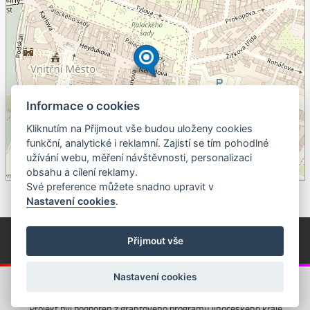
Informace o cookies
Kliknutím na Přijmout vše budou uloženy cookies
+
funkční, analytické i reklamní. Zajistí se tím pohodlné
užívání webu, měření návštěvnosti, personalizaci
–
obsahu a cílení reklamy.
©
OpenStreetMap
contributors.
Své preference můžete snadno upravit v
Nastavení cookies
.
© Píseckem / Kalendárium (Změna programu vyhrazena!)
(Cookies)
Přijmout vše
© 2018 - 2026 Realizace a správa webu:
Studio QUIN.cz
Nastavení cookies
Projekt byl podpořen z grantového programu Jihočeského kraje.