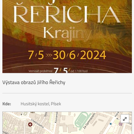
Výstava obrazů Jiřího Řeřichy
Kde:
Husitský kostel, Písek
⤢