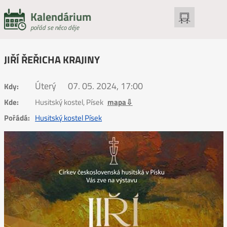
Kalendárium
pořád se něco děje
JIŘÍ ŘEŘICHA KRAJINY
Úterý
07. 05. 2024, 17:00
Kdy:
Kde:
Husitský kostel, Písek
mapa⇩
Pořádá:
Husitský kostel Písek