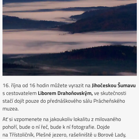
16. října od 16 hodin můžete vyrazit na
Jihočeskou Šumavu
s cestovatelem
Liborem Drahoňovským,
ve skutečnosti
stačí dojít pouze do přednáškového sálu Prácheňského
muzea.
Ať si vzpomenete na jakoukoliv lokalitu z milovaného
pohoří, bude o ní řeč, bude k ní fotografie. Dojde
na Třístoličník, Plešné jezero, rašeliniště u Borové Lady,