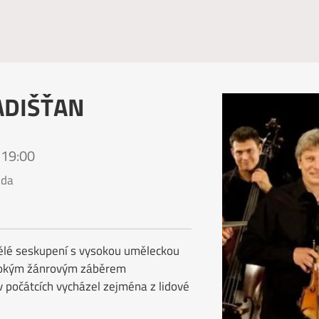
RADIŠŤAN
 19:00
ada
nělé seskupení s vysokou uměleckou
širokým žánrovým záběrem
v počátcích vycházel zejména z lidové