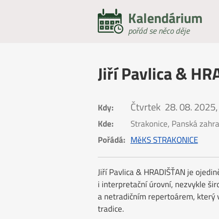
Kalendárium
pořád se něco děje
Jiří Pavlica & H
Čtvrtek
28. 08. 2025,
Kdy:
Kde:
Strakonice, Panská zahr
Pořádá:
MěKS STRAKONICE
Jiří Pavlica & HRADIŠŤAN je ojedi
i interpretační úrovní, nezvykle 
a netradičním repertoárem, který 
tradice.