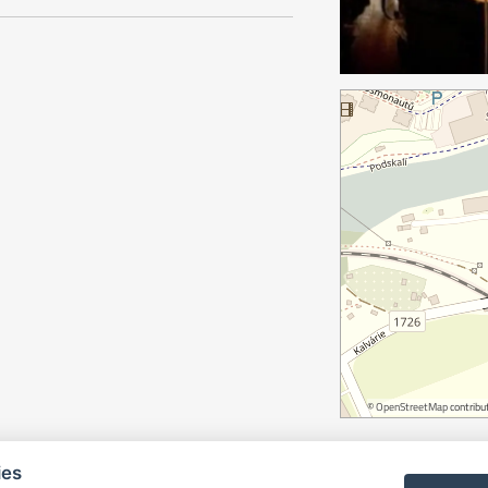
©
OpenStreetMap
contribut
ies