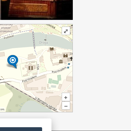
⤢
+
–
ors.