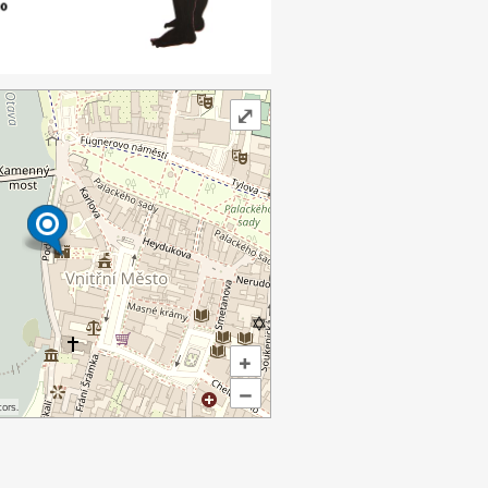
⤢
+
–
ors.