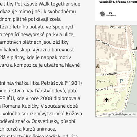
 Jitky Petrášové Walk together side
 odkazuje mimo jiné i k svobodnému
dnom plátně potkávají zcela
ěží z letního pobytu ve Spojených
m tepající newyorské parky a ulice,
 samotných plátnech jsou zážitky
rní kaleidoskop. Výrazná barevnost
dá s plátny, kde je naopak motiv
varů a kompozice je utvářena hlavně
ódní návrhářka Jitka Petrášová (*1981)
delářství a návrhářství oděvů, poté
PF JČU, kde v roce 2008 diplomovala
 Romana Kubičky. V současné době
u volného sdružení výtvarníků Křížová
©
OpenStreetMap
contribut
 oděvní značky Odsvetlusky, působí
ch kurzů a kurzů animace,
avatelství Knižnice Kodiak, od léta