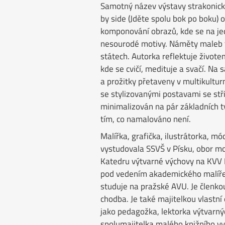
Samotný název výstavy strakonické
by side (Jděte spolu bok po boku)
komponování obrazů, kde se na je
nesourodé motivy. Náměty maleb t
státech. Autorka reflektuje živote
kde se cvičí, medituje a svačí. Na
a prožitky přetaveny v multikultu
se stylizovanými postavami se stří
minimalizován na pár základních t
tím, co namalováno není.
Malířka, grafička, ilustrátorka, m
vystudovala SSVŠ v Písku, obor mo
Katedru výtvarné výchovy na KVV 
pod vedením akademického malíře
studuje na pražské AVU. Je členko
chodba. Je také majitelkou vlastní
jako pedagožka, lektorka výtvarný
spolumajitelka malého knižního vyd