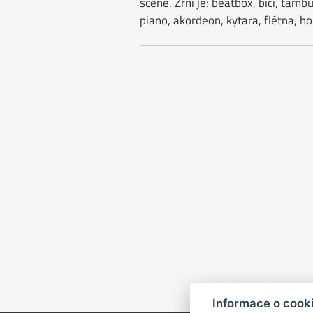
scéně. Zrní je: beatbox, bicí, tambu
piano, akordeon, kytara, flétna, ho
Informace o cook