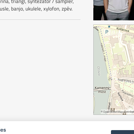
rína, triangl, syntezátor / sampler,
usle, banjo, ukulele, xylofon, zpěv.
©
OpenStreetMap
contribut
ies