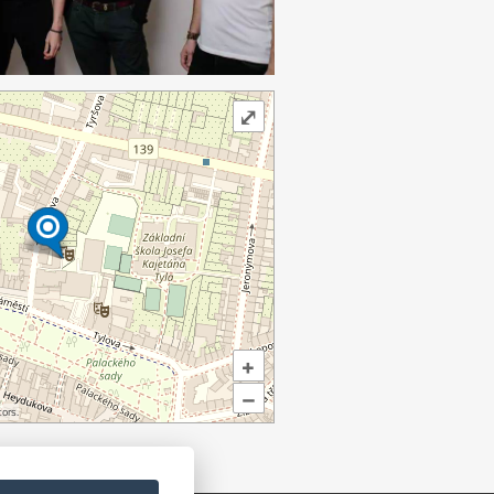
⤢
+
–
ors.