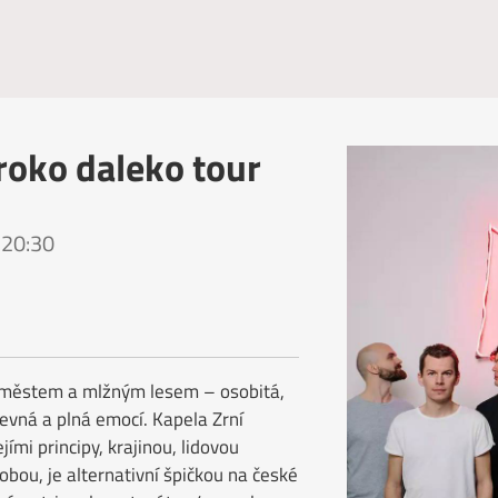
roko daleko tour
 20:30
m městem a mlžným lesem – osobitá,
evná a plná emocí. Kapela Zrní
jími principy, krajinou, lidovou
bou, je alternativní špičkou na české