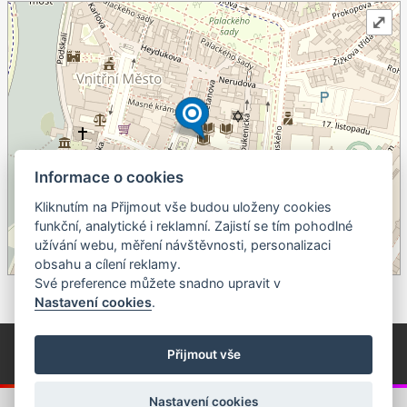
⤢
Informace o cookies
Kliknutím na Přijmout vše budou uloženy cookies
+
funkční, analytické i reklamní. Zajistí se tím pohodlné
užívání webu, měření návštěvnosti, personalizaci
–
obsahu a cílení reklamy.
©
OpenStreetMap
contributors.
Své preference můžete snadno upravit v
Nastavení cookies
.
© Píseckem / Kalendárium (Změna programu vyhrazena!)
(Cookies)
Přijmout vše
© 2018 - 2026 Realizace a správa webu:
Studio QUIN.cz
Nastavení cookies