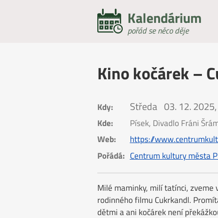
Kalendárium
pořád se něco děje
Kino kočárek – 
Středa
03. 12. 2025,
Kdy:
Kde:
Písek, Divadlo Fráni Šrá
Web:
https://www.centrumkul
Pořádá:
Centrum kultury města P
Milé maminky, milí tatínci, zveme 
rodinného filmu Cukrkandl. Promít
dětmi a ani kočárek není překážkou