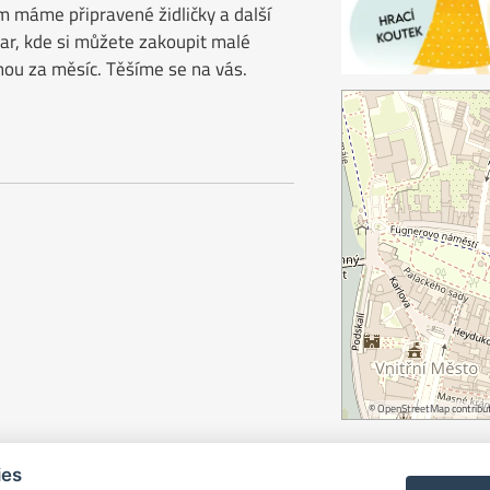
m máme připravené židličky a další
bar, kde si můžete zakoupit malé
dnou za měsíc. Těšíme se na vás.
©
OpenStreetMap
contribut
ies