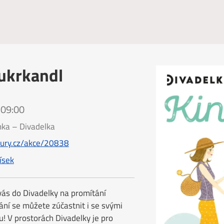
Cukrkandl
 09:00
mka – Divadelka
tury.cz/akce/20838
ísek
vás do Divadelky na promítání
ání se můžete zúčastnit i se svými
! V prostorách Divadelky je pro