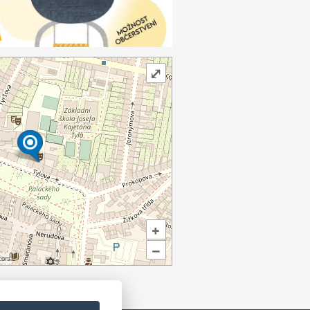
⤢
+
–
ors.