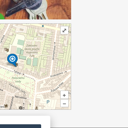
⤢
+
–
ors.