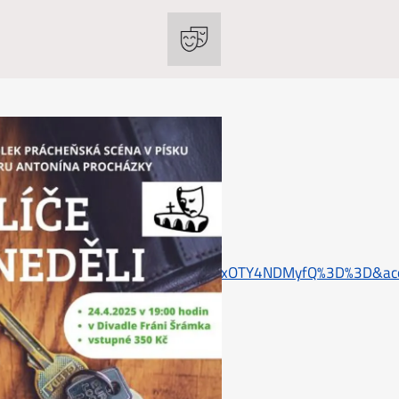
4LCJjYWxsc2l0ZV9pZCI6MzU5MDM2MDAxOTY4NDMyfQ%3D%3D&a