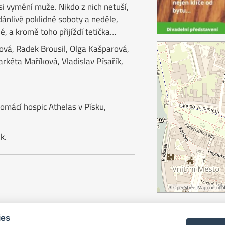
si vymění muže. Nikdo z nich netuší,
ánlivě poklidné soboty a neděle,
é, a kromě toho přijíždí tetička…
ová, Radek Brousil, Olga Kašparová,
arkéta Maříková, Vladislav Písařík,
Domácí hospic Athelas v Písku,
k.
©
OpenStreetMap
contribut
ies