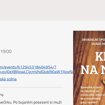
 19:00
com/events/612945318404954/?
en=eyJ0eXBlIjowLCJjcmVhdGlvbl90aW1lIjoxNzQzNDI1Njc
ňská scéna
ny.
ečírku. Po bujarém posezení si muži