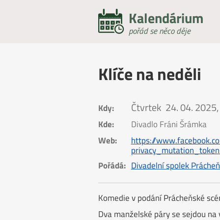
Kalendárium
pořád se něco děje
Klíče na neděli
Čtvrtek
24. 04. 2025,
Kdy:
Kde:
Divadlo Fráni Šrámka
Web:
https://www.facebook.
privacy_mutation_tok
Pořádá:
Divadelní spolek Práche
Komedie v podání Prácheňské scé
Dva manželské páry se sejdou na v