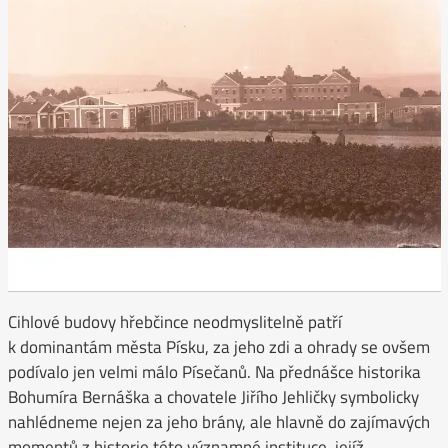
Cihlové budovy hřebčince neodmyslitelně patří
k dominantám města Písku, za jeho zdi a ohrady se ovšem
podívalo jen velmi málo Písečanů. Na přednášce historika
Bohumíra Bernáška a chovatele Jiřího Jehličky symbolicky
nahlédneme nejen za jeho brány, ale hlavně do zajímavých
momentů z historie této významné instituce, jejíž