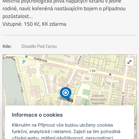
Mistrná psychologická pitva napjatých vztahů v jedné
rodině, navíc kořeněná nastávajícím bojem o případnou
pozůstalost…
Vstupné: 150 Kč, KK zdarma
Kde:
Divadlo Pod čarou
⤢
Informace o cookies
Kliknutím na Přijmout vše budou uloženy cookies
+
funkční, analytické i reklamní. Zajistí se tím pohodlné
užívání webu, měření návštěvnosti, personalizaci