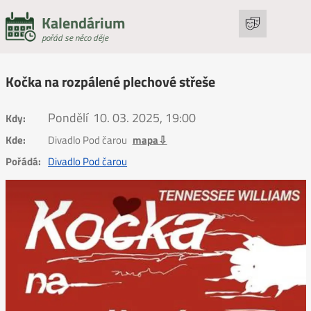
Kalendárium
pořád se něco děje
Kočka na rozpálené plechové střeše
Pondělí
10. 03. 2025, 19:00
Kdy:
Kde:
Divadlo Pod čarou
mapa⇩
Pořádá:
Divadlo Pod čarou