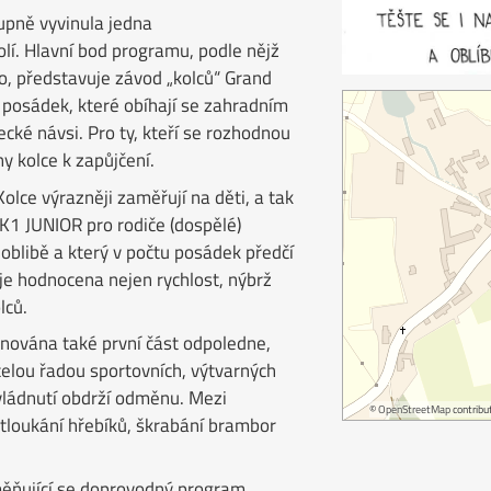
upně vyvinula jedna
kolí. Hlavní bod programu, podle nějž
, představuje závod „kolců“ Grand
 posádek, které obíhají se zahradním
cké návsi. Pro ty, kteří se rozhodnou
y kolce k zapůjčení.
olce výrazněji zaměřují na děti, a tak
K1 JUNIOR pro rodiče (dospělé)
í oblibě a který v počtu posádek předčí
je hodnocena nejen rychlost, nýbrž
lců.
nována také první část odpoledne,
celou řadou sportovních, výtvarných
 zvládnutí obdrží odměnu. Mezi
©
OpenStreetMap
contribut
zatloukání hřebíků, škrabání brambor
měňující se doprovodný program