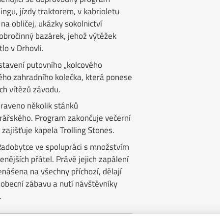
ingu, jízdy traktorem, v kabrioletu
 na obličej, ukázky sokolnictví
 dobročinný bazárek, jehož výtěžek
lo v Drhovli.
stavení putovního „kolcového
ého zahradního kolečka, která ponese
ch vítězů závodu.
praveno několik stánků
krářského. Program zakončuje večerní
zajišťuje kapela Trolling Stones.
Radobytce ve spolupráci s množstvím
enějších přátel. Právě jejich zapálení
enášena na všechny příchozí, dělají
 obecní zábavu a nutí návštěvníky
.