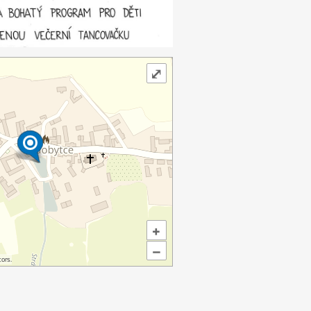
⤢
+
–
ors.