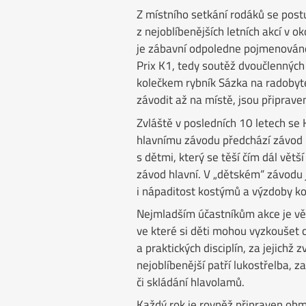
Z místního setkání rodáků se post
z nejoblíbenějších letních akcí v o
je zábavní odpoledne pojmenováno
Prix K1, tedy soutěž dvoučlenných
kolečkem rybník Sázka na radobyte
závodit až na místě, jsou připraven
Zvláště v posledních 10 letech se K
hlavnímu závodu předchází závod 
s dětmi, který se těší čím dál větš
závod hlavní. V „dětském“ závodu 
i nápaditost kostýmů a výzdoby ko
Nejmladším účastníkům akce je vě
ve které si děti mohou vyzkoušet 
a praktických disciplín, za jejichž
nejoblíbenější patří lukostřelba, 
či skládání hlavolamů.
Každý rok je rovněž připraven ob