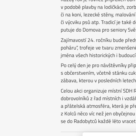
v podobě plavby na lodičkách, zorb
či na koni, lezecké stěny, malování
či výcviku psů atp. Tradicí je také
putuje do Domova pro seniory Svět
Zajímavostí 24. ročníku bude před
poháru“, trofeje ve tvaru zmenšen
jména všech historických i budoucí
Po celý den je pro návštěvníky při
s občerstvením, včetně stánku cu
zábava, kterou v posledních letech 
Celou akci organizuje místní SDH 
dobrovolníků z řad místních i vzdál
a přátelská atmosféra, která je př
z Kolců něco víc než jen obyčejnou
se do Radobytců každé léto vracet